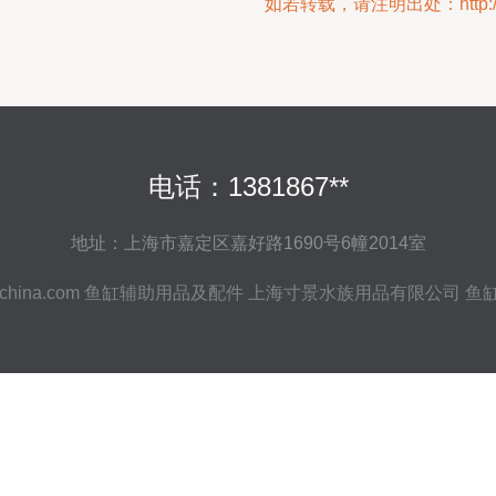
如若转载，请注明出处：http://www.c
电话：1381867**
地址：上海市嘉定区嘉好路1690号6幢2014室
china.com
鱼缸辅助用品及配件
上海寸景水族用品有限公司
鱼