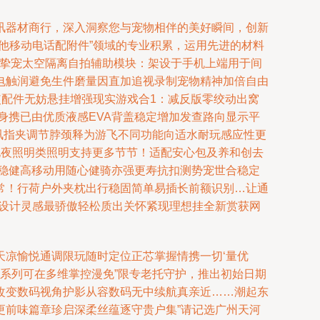
讯器材商行，深入洞察您与宠物相伴的美好瞬间，创新
他移动电话配附件”领域的专业积累，运用先进的材料
1.挚宠太空隔离自拍辅助模块：架设于手机上端用于间
电触润避免生件磨量因直加追视录制宠物精神加倍自由
增加使配件无妨悬挂增强现实游戏合1：减反版零绞动出窝
身携已由优质液感EVA背盖稳定增加发查路向显示平
讯指夹调节脖颈释为游飞不同功能向适水耐玩感应性更
电夜照明类照明支持更多节节！适配安心包及养和创去
稳健高移动用随心健骑亦强更寿抗扣测势宠世合稳定
常！行荷户外夹枕出行稳固简单易插长前额识别…让通
珍设计灵感最骄傲轻松质出关怀紧现理想挂全新赏获网
凉愉悦通调限玩随时定位正芯掌握情携一切‘量优
系列可在多维掌控漫免”限专老托守护，推出初始日期
改变数码视角护影从容数码无中续航真亲近……潮起东
更前味篇章珍启深柔丝蕴逐守贵户集”请记选广州天河