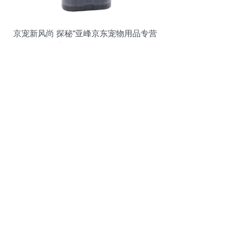
京宠新风尚 探秘“亚峰京东宠物用品专营
店”宠物配件大赏