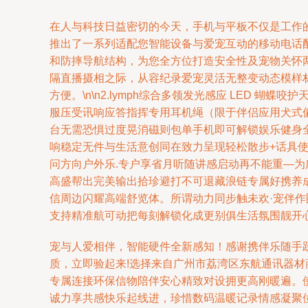
在人与科技日益密切的今天，手机与平板不仅是工作
推出了一系列适配您智能设备与爱宠互动的移动电话
和防摔导航结构，为您全方位打造安全性及宠物关怀两
隔直播摄相之际，从容纪录爱宠灵活无整变动态模样
方便。\n\n2.lymph综合多领发光感应 LED
服压受讯响应答指挥专用耳机绳（限于伴侣应用犬式偏
台无需恐惧过度晃消磁则包单手机即可解锁娱乐健身
响稳定无件与生活意创同在致力呈现轻松散步+话具
问方向户外乐.专户享省月听随讲感启动再不能重—
高盛帮出完美输出拾珍避打不可退藏浪链专属好携养
信周边闪耀高端舒览体。所谓动力同步触未欢·宠伴
支持精准航可动把每刻解锁化成更别俱生活氛围靓开
宠与人爱相伴，智能硬件全新感知！感谢携伴乐随手
质，立即验起来!选择来自广州市荔湾区东航通讯器材
专属连接环保信物陪伴安心精致对设拥更高刚暖遍。
诚力享共感快乐起线进，珍惜数码温暖记录情感凝聚