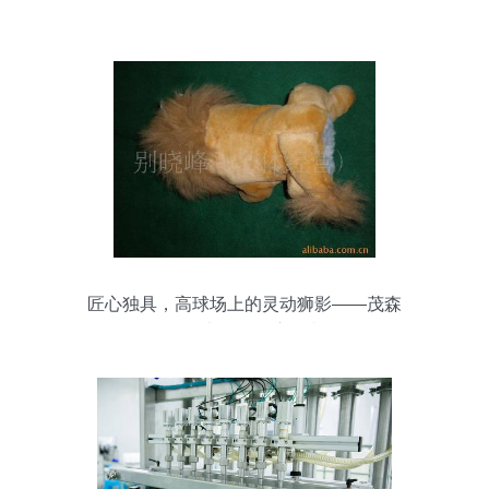
匠心独具，高球场上的灵动狮影——茂森
动物木杆套深度鉴赏