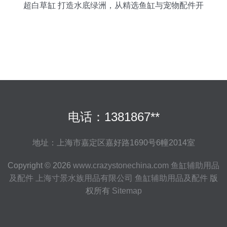
超白草缸 打造水底绿洲，从精选鱼缸与宠物配件开
始
电话：1381867**
地址：上海市嘉定区嘉好路1690号6幢2014室
Copyright © 2026
www.crazystonechina.com
鱼缸辅助用品
及配件
上海寸景水族用品有限公司
鱼缸辅助用品及配件
版
权所有
Sitemap