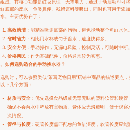
头组成。其核心功能是虹吸原理，无需电力，通过手动启动即可
鱼缸底部的废水、鱼类粪便、残留饵料等吸出，同时也可用于添
新水。主要优势在于：
高效清洁
：能精准吸走底部的污物，避免搅动整个鱼缸水体
省时省力
：相比用水杯或勺子舀水，速度快得多。
安全方便
：手动操作，无漏电风险，控制灵活，可随时中断
价格亲民
：作为基础配件，价格通常较为实惠。
二、如何选购适合的手动换水器？
在选购时，可以参照类似“茉写宠物日用”店铺中商品的描述要点，
注以下几个方面：
材质与安全
：优先选择食品级或无毒无味的塑料软管和硬管
确保不会向水中释放有害物质。管体应光滑透明，便于观察
流情况。
管径与长度
：硬管长度需匹配您的鱼缸深度，软管长度应能