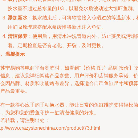
换水量不超过总水量的1/3，以避免水质波动过大惊吓鱼群。
添加新水
：换水结束后，可将软管接入晾晒过的等温新水，
用虹吸原理或搭配水泵缓慢将新水注入鱼缸。
清洁保养
：使用后，用清水冲洗管道内外，防止藻类或污垢
着。定期检查是否有老化、开裂，及时更换。
四、温馨提示
苏宁易购等电商平台浏览时，如看到“【价格 图片 品牌 报价】”
类信息，建议您详细阅读产品参数、用户评价和店铺服务承诺。
格会因品牌、材质和功能略有差异，选择适合自己鱼缸尺寸和预
的产品最重要。
拥有一款得心应手的手动换水器，能让日常的鱼缸维护变得轻松
单，为您和您的爱鱼守护一缸清澈健康的好水。
如若转载，请注明出处：
tp://www.crazystonechina.com/product/73.html