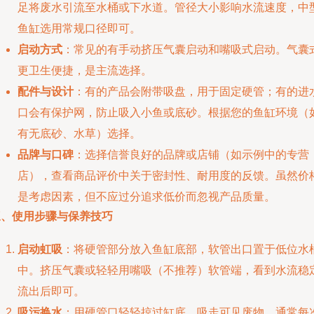
足将废水引流至水桶或下水道。管径大小影响水流速度，中
鱼缸选用常规口径即可。
启动方式
：常见的有手动挤压气囊启动和嘴吸式启动。气囊
更卫生便捷，是主流选择。
配件与设计
：有的产品会附带吸盘，用于固定硬管；有的进
口会有保护网，防止吸入小鱼或底砂。根据您的鱼缸环境（
有无底砂、水草）选择。
品牌与口碑
：选择信誉良好的品牌或店铺（如示例中的专营
店），查看商品评价中关于密封性、耐用度的反馈。虽然价
是考虑因素，但不应过分追求低价而忽视产品质量。
三、使用步骤与保养技巧
启动虹吸
：将硬管部分放入鱼缸底部，软管出口置于低位水
中。挤压气囊或轻轻用嘴吸（不推荐）软管端，看到水流稳
流出后即可。
吸污换水
：用硬管口轻轻掠过缸底，吸走可见废物。通常每