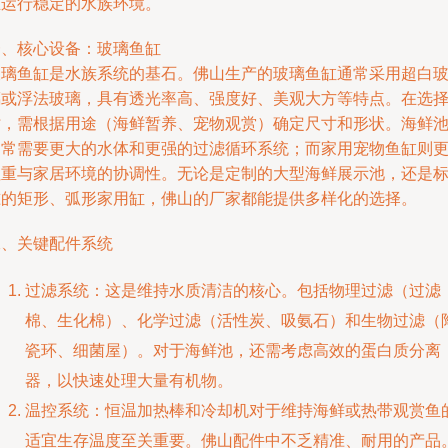
且运行稳定的水族环境。
一、核心设备：玻璃鱼缸
玻璃鱼缸是水族系统的基石。佛山生产的玻璃鱼缸通常采用超白
璃或浮法玻璃，具有透光率高、强度好、美观大方等特点。在选
时，需根据用途（海鲜暂养、宠物观赏）确定尺寸和形状。海鲜
通常需要更大的水体和更强的过滤循环系统；而家用宠物鱼缸则
注重与家居环境的协调性。无论是定制的大型海鲜展示池，还是
准的矩形、弧形家用缸，佛山的厂家都能提供多样化的选择。
二、关键配件系统
过滤系统：这是维持水质清洁的核心。包括物理过滤（过滤
棉、生化棉）、化学过滤（活性炭、吸氨石）和生物过滤（
瓷环、细菌屋）。对于海鲜池，还需考虑高效的蛋白质分离
器，以快速处理大量有机物。
温控系统：恒温加热棒和冷却机对于维持海鲜或热带观赏鱼
适宜生存温度至关重要。佛山配件中不乏精准、耐用的产品