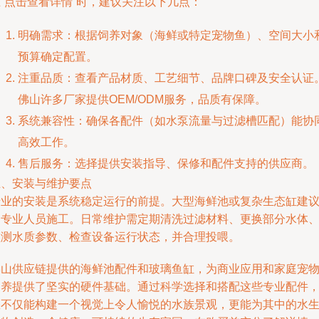
“点击查看详情”时，建议关注以下几点：
明确需求：根据饲养对象（海鲜或特定宠物鱼）、空间大小
预算确定配置。
注重品质：查看产品材质、工艺细节、品牌口碑及安全认证
佛山许多厂家提供OEM/ODM服务，品质有保障。
系统兼容性：确保各配件（如水泵流量与过滤槽匹配）能协
高效工作。
售后服务：选择提供安装指导、保修和配件支持的供应商。
五、安装与维护要点
专业的安装是系统稳定运行的前提。大型海鲜池或复杂生态缸建
由专业人员施工。日常维护需定期清洗过滤材料、更换部分水体
监测水质参数、检查设备运行状态，并合理投喂。
佛山供应链提供的海鲜池配件和玻璃鱼缸，为商业应用和家庭宠
饲养提供了坚实的硬件基础。通过科学选择和搭配这些专业配件
您不仅能构建一个视觉上令人愉悦的水族景观，更能为其中的水