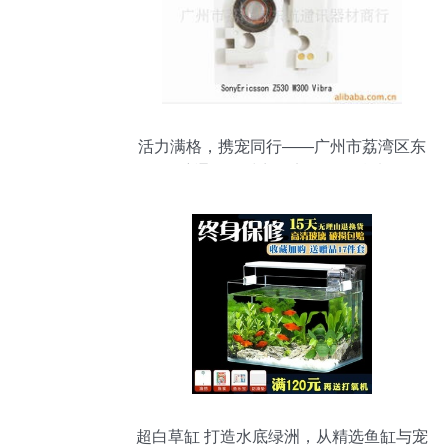
活力满格，携宠同行——广州市荔湾区东
航通讯器材商行宠物配件精选
超白草缸 打造水底绿洲，从精选鱼缸与宠