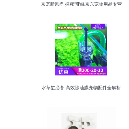
京宠新风尚 探秘“亚峰京东宠物用品专营
店”宠物配件大赏
水草缸必备 高效除油膜宠物配件全解析